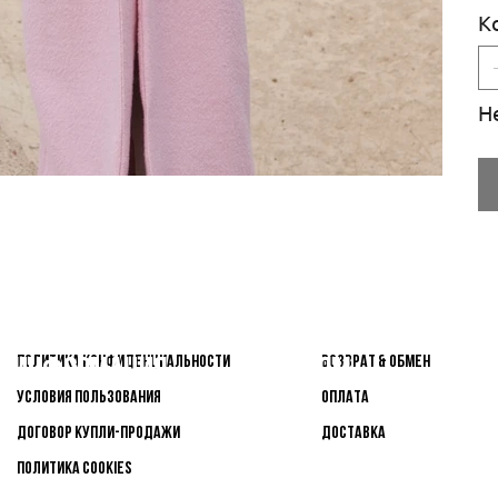
К
Н
Покупател
Важная
Политика конфиденциальности
ВОЗВРАТ & ОБМЕН
ям
информация
Условия пользования
ОПЛАТА
Договор купли-продажи
ДОСТАВКА
Политика Cookies