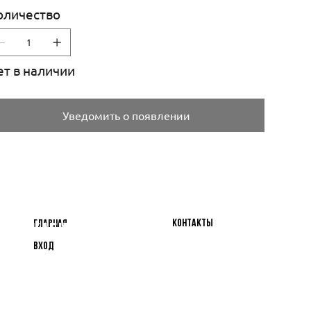
оличество
ет в наличии
Уведомить о появлении
Личный
Информация
Контакты
Главная
кабинет
Вход