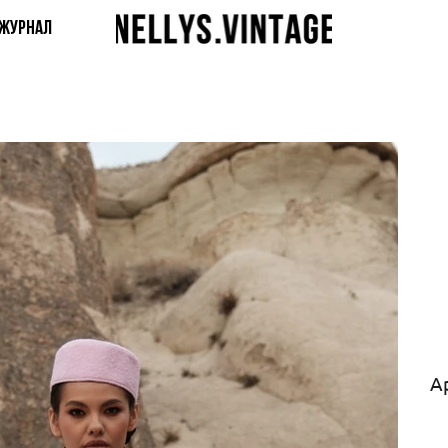
ЖУРНАЛ
А
Цен
1