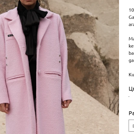
10
Ga
ar
Ma
ke
ba
ga
Ku
Ц
Р