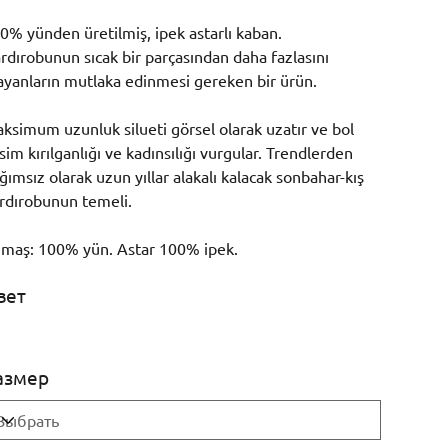
0% yünden üretilmiş, ipek astarlı kaban.
rdırobunun sıcak bir parçasından daha fazlasını
ayanların mutlaka edinmesi gereken bir ürün.
ksimum uzunluk silueti görsel olarak uzatır ve bol
sim kırılganlığı ve kadınsılığı vurgular. Trendlerden
ğımsız olarak uzun yıllar alakalı kalacak sonbahar-kış
rdırobunun temeli.
maş: 100% yün. Astar 100% ipek.
вет
азмер