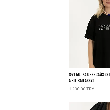
ФУТБОЛКА ОВЕРСАЙЗ «STA
A BIT BAD ASSY»
Цена
1 200,00 TRY