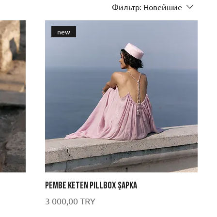
Фильтр:
Новейшие
new
Pembe Keten Pillbox Şapka
Цена
3 000,00 TRY