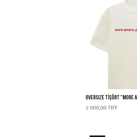
OVERSIZE TİŞÖRT "MORE 
Цена
2 000,00 TRY