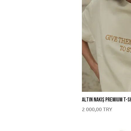
one size
S
STD
XL
XS-S
XXL
Altın nakış premium t-s
Цена
2 000,00 TRY