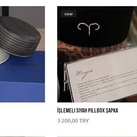
new
İşlemeli Siyah Pillbox Şapka
Цена
3 200,00 TRY