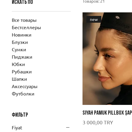
Товаров: 21
Искать по
new
Все товары
Бестселлеры
Новинки
Блузки
Сумки
Пиджаки
Юбки
Рубашки
Шапки
Аксессуары
Футболки
Siyah Pamuk Pillbox Şa
Фильтр
Цена
3 000,00 TRY
Fiyat