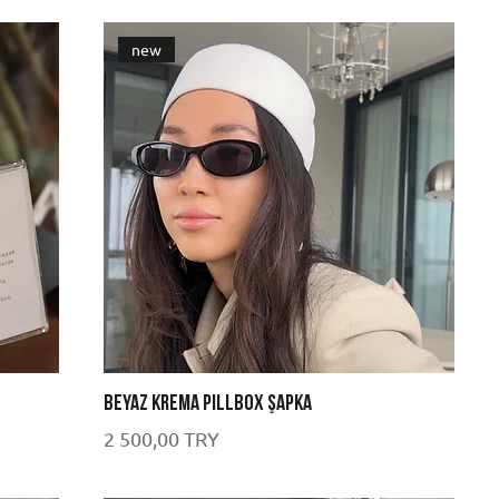
new
Beyaz Krema Pillbox Şapka
Цена
2 500,00 TRY