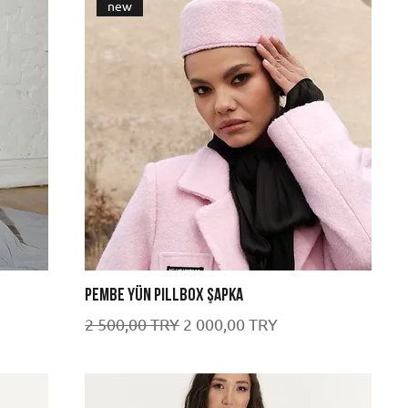
new
Pembe Yün Pillbox Şapka
Обычная цена
Цена со скидкой
2 500,00 TRY
2 000,00 TRY