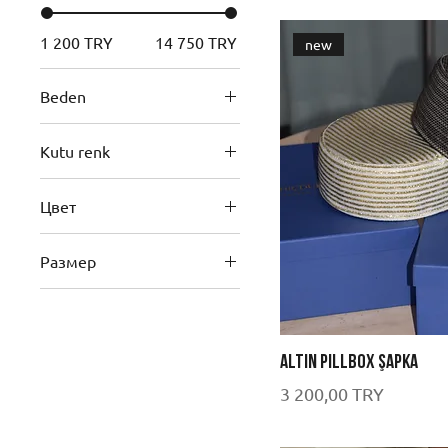
1 200 TRY
14 750 TRY
new
Beden
Kutu renk
Цвет
Размер
54
56
58
Altın Pillbox Şapka
L
Цена
3 200,00 TRY
M
M-L