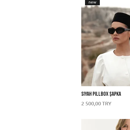
new
Siyah Pillbox Şapka
Цена
2 500,00 TRY