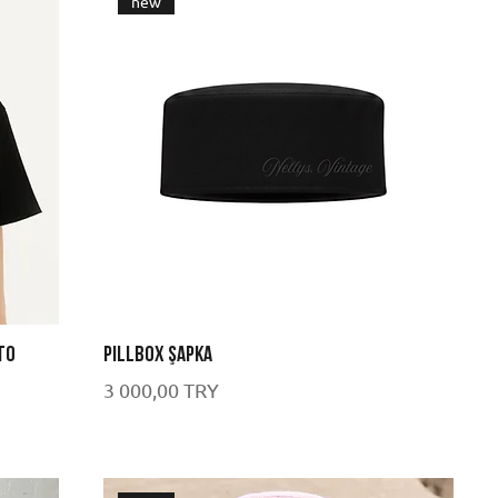
new
TO
Pillbox Şapka
Цена
3 000,00 TRY