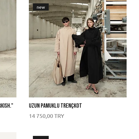
new
RKISH."
Uzun Pamuklu Trençkot
Цена
14 750,00 TRY