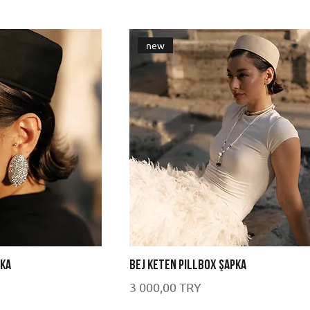
new
pka
Bej Keten Pillbox Şapka
Цена
3 000,00 TRY