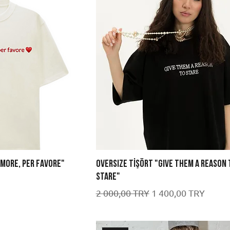
AMORE, PER FAVORE"
OVERSIZE TİŞÖRT "GIVE THEM A REASON 
STARE"
Обычная цена
Цена со скидкой
2 000,00 TRY
1 400,00 TRY