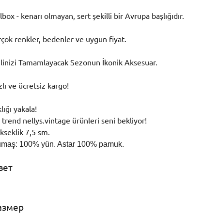
llbox - kenarı olmayan, sert şekilli bir Avrupa başlığıdır.
rçok renkler, bedenler ve uygun fiyat.
ilinizi Tamamlayacak Sezonun İkonik Aksesuar.
zlı ve ücretsiz kargo!
klığı yakala!
 trend nellys.vintage ürünleri seni bekliyor!
kseklik 7,5 sm.
umaş: 100% yün. Astar 100% pamuk.
вет
азмер