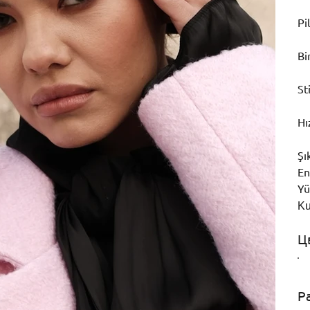
Pi
Bi
St
Hı
Şı
En
Yü
K
Ц
Р