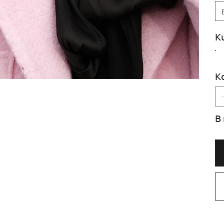
K
К
В 