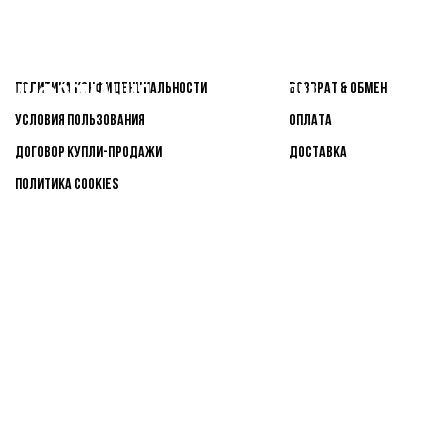
Покупател
Важная
Политика конфиденциальности
ВОЗВРАТ & ОБМЕН
ям
информация
Условия пользования
ОПЛАТА
Договор купли-продажи
ДОСТАВКА
Политика Cookies
tage