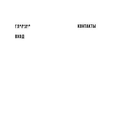
Личный
Информация
Контакты
Главная
кабинет
Вход