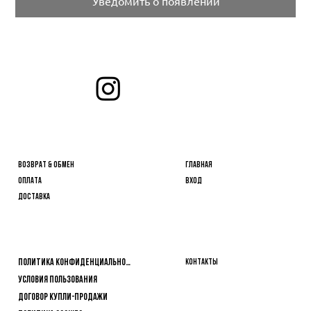
Уведомить о появлении
Отмечайте нас и делитесь своими любимыми
Подписаться
образами!
Важная информация
Личный кабинет
ВОЗВРАТ & ОБМЕН
Главная
ОПЛАТА
Вход
ДОСТАВКА
Покупателям
Информация
Контакты
Политика конфиденциальности
Условия пользования
Договор купли-продажи