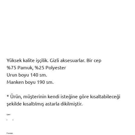
Uzun Pamuklu Trençkot
Цена
14 750,00 TRY
Yüksek kalite işçilik. Gizli aksesuarlar. Bir cep
%75 Pamuk, %25 Polyester
Urun boyu 140 sm.
Manken boyu 190 sm.
* Ürün, müşterinin kendi isteğine göre kısaltabileceği
şekilde kısaltılmış astarla dikilmiştir.
Цвет
Размер