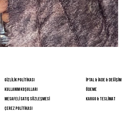
YARDIM
önemlİ BİlGİLER
GİZLİLİK POLİTİKASI
İPTAL & İADE & DEĞİŞİM
Kullanım Koşulları
ÖDEME
Mesafelİ Satış Sözleşmesİ
KARGO & TESLİMAT
ÇEREZ POLİTİKASI