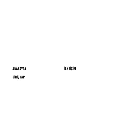
HIZLI ERİŞİM
BİZE ULAŞIN
İLETİŞİM
Anasayfa
GİRİŞ YAP