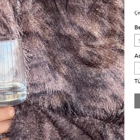
Çe
B
A
T