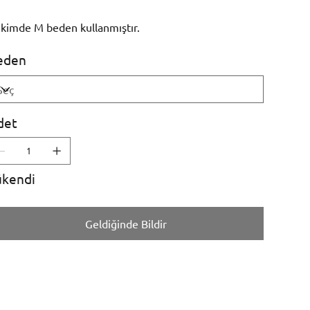
kimde M beden kullanmıştır.
eden
det
ükendi
Geldiğinde Bildir