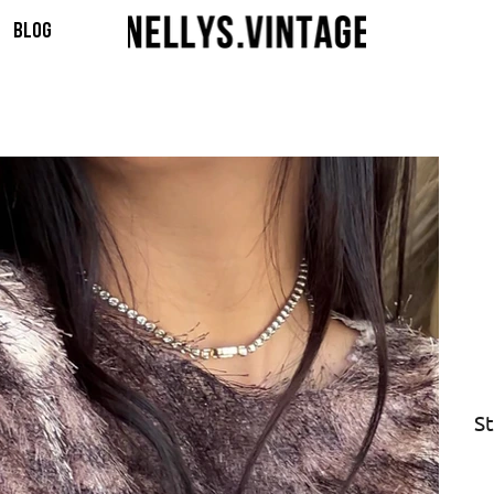
BLOG
St
Fiya
₺