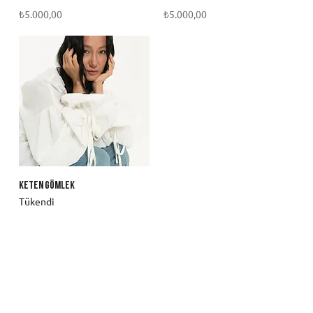
Fiyat
Fiyat
₺5.000,00
₺5.000,00
Keten Gömlek
Tükendi