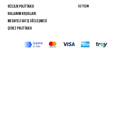
İLETİŞİM
GİZLİLİK POLİTİKASI
Kullanım Koşulları
Mesafelİ Satış Sözleşmesİ
ÇEREZ POLİTİKASI
nellys.vıntage
DARIA PANKRATOVA
© Copyrıght 2024 - NELLYS.VINTAGE
The sıte was developed
by