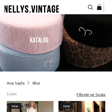
katalog
Ana Sayfa
Bluz
5 ürün
Filtrele ve Sırala
new
new