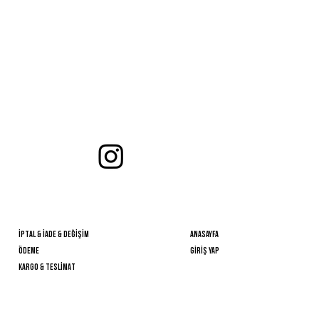
bİzİ etİketleyİn ve en sevdİğİnİz stİllerİnİzİ paylaşın!
Takİp EDİN
önemlİ BİlGİLER
HIZLI ERİŞİM
İPTAL & İADE & DEĞİŞİM
Anasayfa
ÖDEME
GİRİŞ YAP
KARGO & TESLİMAT
YARDIM
BİZE ULAŞIN