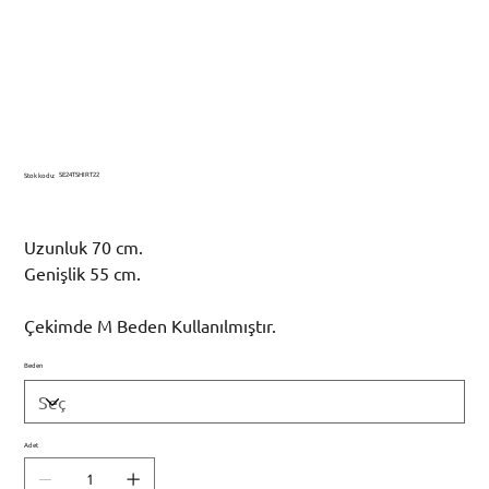
OVERSIZE TİŞÖRT "more amore, per favore"
Stok
SE24TSHIRT22
Stok kodu:
kodu:
SE24TSHIRT22
Fiyat
₺1.550,00
Uzunluk 70 cm.
Genişlik 55 cm.
Çekimde M Beden Kullanılmıştır.
Beden
Adet