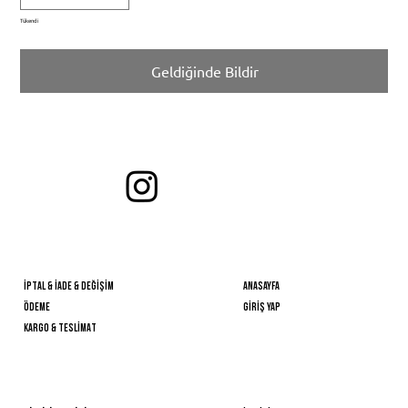
Tükendi
Geldiğinde Bildir
bİzİ etİketleyİn ve en sevdİğİnİz stİllerİnİzİ paylaşın!
Takİp EDİN
önemlİ BİlGİLER
HIZLI ERİŞİM
İPTAL & İADE & DEĞİŞİM
Anasayfa
ÖDEME
GİRİŞ YAP
KARGO & TESLİMAT
YARDIM
BİZE ULAŞIN