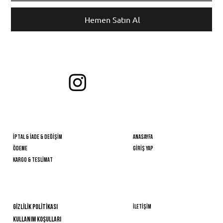
Hemen Satın Al
bİzİ etİketleyİn ve en sevdİğİnİz stİllerİnİzİ paylaşın!
Takİp EDİN
önemlİ BİlGİLER
HIZLI ERİŞİM
İPTAL & İADE & DEĞİŞİM
Anasayfa
ÖDEME
GİRİŞ YAP
KARGO & TESLİMAT
YARDIM
BİZE ULAŞIN
İLETİŞİM
GİZLİLİK POLİTİKASI
Kullanım Koşulları