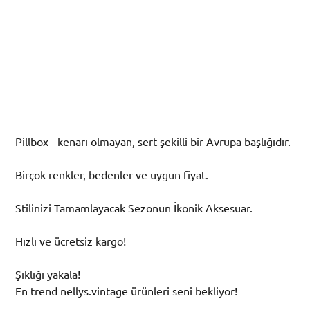
Mavi Pillbox Şapka
Fiyat
₺2.500,00
Pillbox - kenarı olmayan, sert şekilli bir Avrupa başlığıdır.
Birçok renkler, bedenler ve uygun fiyat.
Stilinizi Tamamlayacak Sezonun İkonik Aksesuar.
Hızlı ve ücretsiz kargo!
Şıklığı yakala!
En trend nellys.vintage ürünleri seni bekliyor!