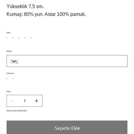
Yükseklik 7,5 sm.
Kumaş: 80% yun. Astar 100% pamuk.
Mavi
Beden
Kutu renk
Adet
Stokta sadece 8 adet kaldı
Sepete Ekle