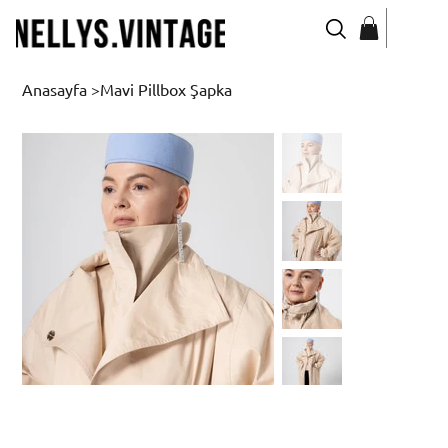
Anasayfa
>
Mavi Pillbox Şapka