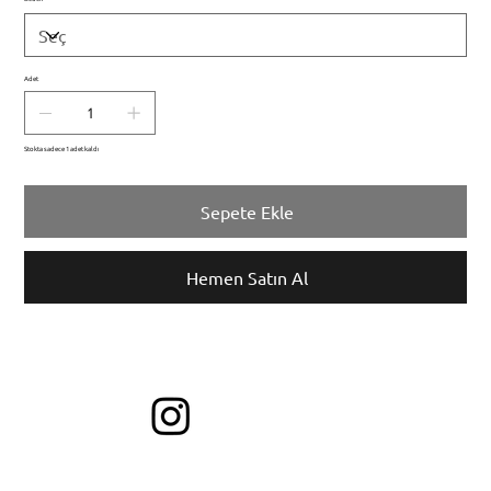
Adet
Stokta sadece 1 adet kaldı
Sepete Ekle
Hemen Satın Al
bİzİ etİketleyİn ve en sevdİğİnİz stİllerİnİzİ paylaşın!
Takİp EDİN