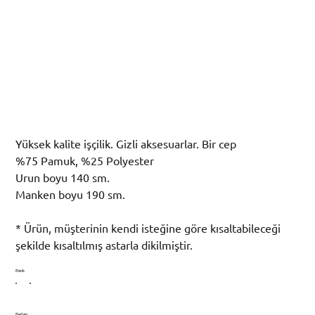
Uzun Pamuklu Trençkot
Fiyat
₺14.750,00
Yüksek kalite işçilik. Gizli aksesuarlar. Bir cep
%75 Pamuk, %25 Polyester
Urun boyu 140 sm.
Manken boyu 190 sm.
* Ürün, müşterinin kendi isteğine göre kısaltabileceği
şekilde kısaltılmış astarla dikilmiştir.
Renk
Beden