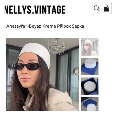
Anasayfa
>
Beyaz Krema Pillbox Şapka