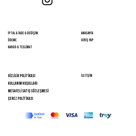
önemlİ BİlGİLER
HIZLI ERİŞİM
İPTAL & İADE & DEĞİŞİM
Anasayfa
ÖDEME
GİRİŞ YAP
KARGO & TESLİMAT
YARDIM
BİZE ULAŞIN
İLETİŞİM
GİZLİLİK POLİTİKASI
Kullanım Koşulları
Mesafelİ Satış Sözleşmesİ
ÇEREZ POLİTİKASI
nellys.vıntage