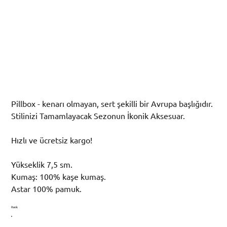
Beyaz Krema Pillbox Şapka
Fiyat
₺2.500,00
Pillbox - kenarı olmayan, sert şekilli bir Avrupa başlığıdır.
Stilinizi Tamamlayacak Sezonun İkonik Aksesuar.
Hızlı ve ücretsiz kargo!
Yükseklik 7,5 sm.
Kumaş: 100% kaşe kumaş.
Astar 100% pamuk.
Renk