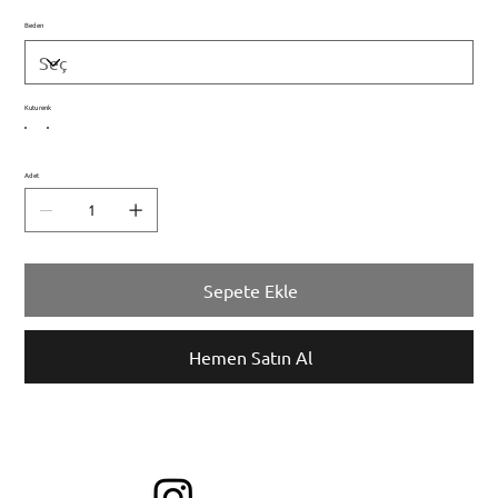
Beden
Kutu renk
Adet
Sepete Ekle
Hemen Satın Al
bİzİ etİketleyİn ve en sevdİğİnİz stİllerİnİzİ paylaşın!
Takİp EDİN